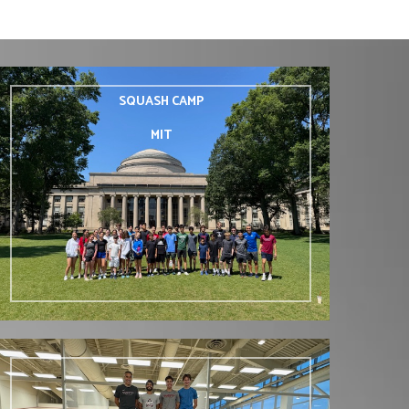
SQUASH
CAMP
MIT