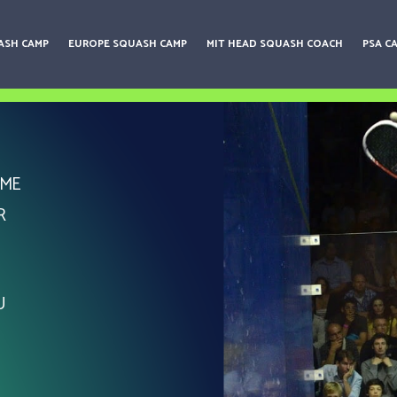
ASH CAMP
EUROPE SQUASH CAMP
MIT HEAD SQUASH COACH
PSA C
AME
R
U